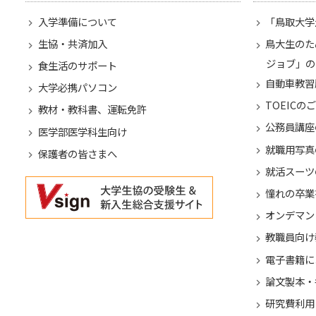
入学準備について
「鳥取大学
生協・共済加入
鳥大生のた
ジョブ」の
食生活のサポート
自動車教習
大学必携パソコン
TOEICの
教材・教科書、運転免許
公務員講座
医学部医学科生向け
就職用写真
保護者の皆さまへ
就活スーツ
憧れの卒業
オンデマン
教職員向け
電子書籍に
論文製本・
研究費利用