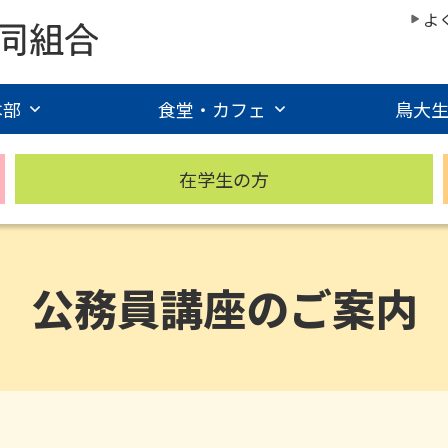
よ
本部
食堂・カフェ
鳥大
在学生の方
公務員講座のご案内