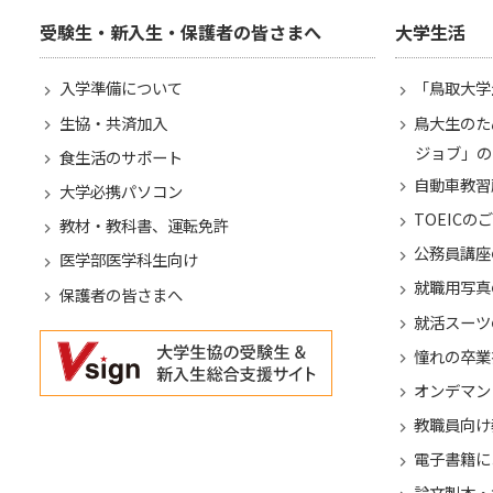
受験生・新入生・保護者の皆さまへ
大学生活
入学準備について
「鳥取大学
生協・共済加入
鳥大生のた
ジョブ」の
食生活のサポート
自動車教習
大学必携パソコン
TOEICの
教材・教科書、運転免許
公務員講座
医学部医学科生向け
就職用写真
保護者の皆さまへ
就活スーツ
憧れの卒業
オンデマン
教職員向け
電子書籍に
論文製本・