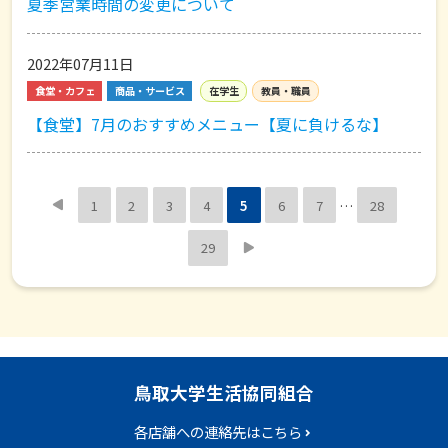
夏季営業時間の変更について
2022年07月11日
食堂・カフェ
商品・サービス
在学生
教員・職員
【食堂】7月のおすすめメニュー【夏に負けるな】

1
2
3
4
5
6
7
…
28

29
鳥取大学生活協同組合
各店舗への連絡先はこちら